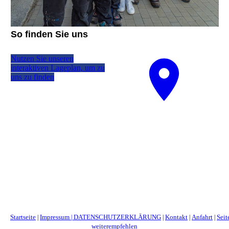
So finden Sie uns
Nutzen Sie unseren
interaktiven La­ge­plan, um zu
uns zu finden
Startseite
Impressum
DATENSCHUTZERKLÄRUNG
Kontakt
Anfahrt
Seit
|
|
|
|
|
weiterempfehlen